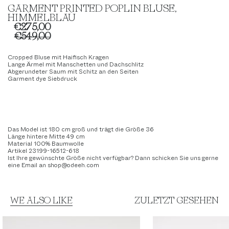
GARMENT PRINTED POPLIN BLUSE,
HIMMELBLAU
€275,00
€549,00
Cropped Bluse mit Haifisch Kragen
Lange Ärmel mit Manschetten und Dachschlitz
Abgerundeter Saum mit Schitz an den Seiten
Garment dye Siebdruck
Das Model ist 180 cm groß und trägt die Größe 36
Länge hintere Mitte 49
cm
Material 100% Baumwolle
Artikel 23199-16512-618
Ist Ihre gewünschte Größe nicht verfügbar? Dann schicken Sie uns gerne
eine Email an shop@odeeh.com
WE ALSO LIKE
ZULETZT GESEHEN