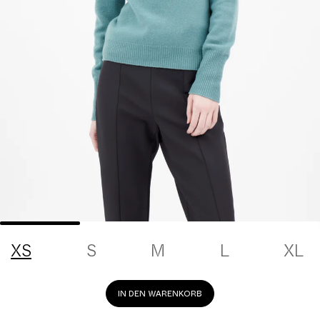
XS
S
M
L
XL